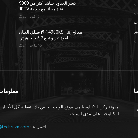
ات
كسر الحدود: شاهد أكثر من 9000
قناة مجانا مع خدمة IPTV.
ات
5 أكتوبر، 2023
ات
وز
معالج إنتل i9-14900KS يطلق العنان
لقوة تيربو تبلغ 6.2 جيجاهرتز.
ات
15 مارس، 2024
نا
معلومات 
مدونة ركن للتكنلوجيا هي موقع الويب الخاص بك لتغطية كل الأخبار
التكنلوجية على مدى الساعه.
اتصل بنا:
@techrukn.com