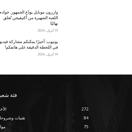
وارزون موبايل يودّع الجمهور: خوادم
اللعبة الشهيرة من أكتيفيجن تُغلق
نهائيًا
19 أبريل، 2026
يوتيوب: أخيرًا يمكنكم مشاركة فيديو
في اللحظة الدقيقة على هاتفكم!
19 أبريل، 2026
فئة شعبي
272
الأخب
84
تقنيات وشروحا
75
موا