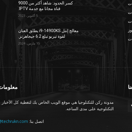
ات
كسر الحدود: شاهد أكثر من 9000
قناة مجانا مع خدمة IPTV.
ات
5 أكتوبر، 2023
ات
وز
معالج إنتل i9-14900KS يطلق العنان
لقوة تيربو تبلغ 6.2 جيجاهرتز.
ات
15 مارس، 2024
نا
معلومات 
مدونة ركن للتكنلوجيا هي موقع الويب الخاص بك لتغطية كل الأخبار
التكنلوجية على مدى الساعه.
اتصل بنا:
@techrukn.com