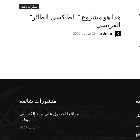
سيارات ذكية
هدا هو مشروع ” الطاكسي الطائر”
الفرنسي
admin
-
29 فبراير، 2020
0
ة
منشورات شائعة
مواقع للحصول على بريد إلكتروني
ار
مؤقت
ت
7 أبريل، 2023
قع