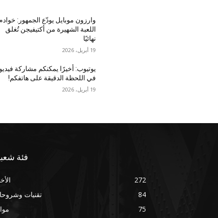
وارزون موبايل يودّع الجمهور: خوادم
اللعبة الشهيرة من أكتيفيجن تُغلق
نهائيًا
19 أبريل، 2026
يوتيوب: أخيرًا يمكنكم مشاركة فيديو
في اللحظة الدقيقة على هاتفكم!
19 أبريل، 2026
فئة شعبي
272
الأخب
84
تقنيات وشروحا
75
موا