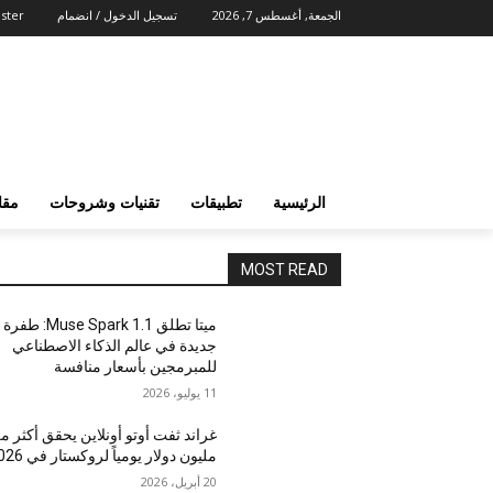
الجمعة, أغسطس 7, 2026
تسجيل الدخول / انضمام
ster
الرئيسية
تطبيقات
تقنيات وشروحات
مقا
MOST READ
ميتا تطلق Muse Spark 1.1: طفرة
جديدة في عالم الذكاء الاصطناعي
للمبرمجين بأسعار منافسة
11 يوليو، 2026
غراند ثفت أوتو أونلاين يحقق أكثر م
مليون دولار يومياً لروكستار في 2026
20 أبريل، 2026