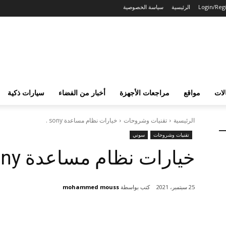
Login/Regi
الرئيسية
سياسة الخصوصية
لات
مواقع
مراجعات الأجهزة
أخبار من الفضاء
سيارات ذكية
الرئيسية
تقنيات وشروحات
خيارات نظام مساعدة sony .
تقنيات وشروحات
سوني
خيارات نظام مساعدة sony .
كتب بواسطة
mohammed mouss
25 سبتمبر، 2021
شارك