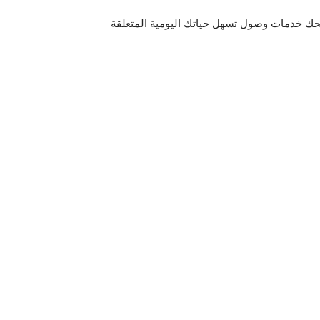
برنامج المساعد Xperi Assist و الذي يمنحك خدمات وصول تسهل حياتك اليومية المتعلقة