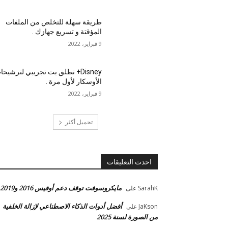
طريقة سهلة للتخلص من الملفات
المؤقتة و تسريع جهازك .
9 فبراير، 2022
Disney+ تطلق بث تجريبي لترشيح
الأوسكار لأول مرة .
9 فبراير، 2022
تحميل أكثر
احدث التعليقات
مايكروسوفت توقف دعم أوفيس 2016 و2019
SarahK
على
أفضل أدوات الذكاء الاصطناعي لإزالة الخلفية
JaKson
على
من الصورة لسنة 2025