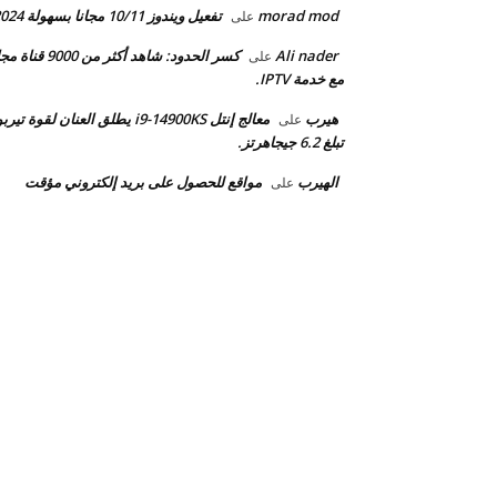
morad mod
تفعيل ويندوز 10/11 مجانا بسهولة 2024.
على
Ali nader
كسر الحدود: شاهد أكثر من 9000 قن
على
مع خدمة IPTV.
هيرب
معالج إنتل i9-14900KS يطلق العنان لقوة تيرب
على
تبلغ 6.2 جيجاهرتز.
الهيرب
مواقع للحصول على بريد إلكتروني مؤقت
على