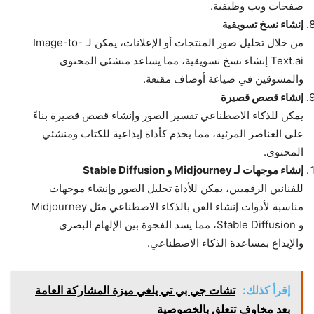
صفحات ويب وظيفية.
إنشاء نسخ تسويقية
من خلال تحليل صور المنتجات أو الإعلانات، يمكن لـ Image-to-
Text.ai إنشاء نسخ تسويقية، مما يساعد منشئي المحتوى
والمسوقين في صياغة أوصاف مقنعة.
إنشاء قصص قصيرة
يمكن للذكاء الاصطناعي تفسير الصور وإنشاء قصص قصيرة بناءً
على العناصر المرئية، مما يخدم كأداة إبداعية للكتاب ومنشئي
المحتوى.
إنشاء موجهات لـ Midjourney و Stable Diffusion
للفنانين الرقميين، يمكن للأداة تحليل الصور وإنشاء موجهات
مناسبة لأدوات إنشاء الفن بالذكاء الاصطناعي مثل Midjourney
و Stable Diffusion، مما يسد الفجوة بين الإلهام البصري
والإبداع بمساعدة الذكاء الاصطناعي.
إقرأ كذلك:
تشات جي بي تي يلغي ميزة المشاركة العامة
بعد مخاوف تتعلق بالخصوصية