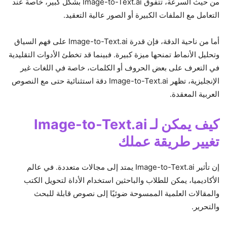
من حيث السرعة، تتفوق Image-to-Text.ai بشكل كبير، خاصة عند
التعامل مع الملفات الكبيرة أو الصور عالية التعقيد.
أما من ناحية الدقة، فإن قدرة Image-to-Text.ai على فهم السياق
وتحليل الأنماط تمنحها ميزة كبيرة. فبينما قد تخطئ الأدوات التقليدية
في التعرف على بعض الحروف أو الكلمات، خاصة في اللغات غير
الإنجليزية، تظهر Image-to-Text.ai دقة استثنائية حتى مع النصوص
العربية المعقدة.
كيف يمكن لـ Image-to-Text.ai
تغيير طريقة عملك
إن تأثير Image-to-Text.ai يمتد إلى مجالات متعددة. في عالم
الأكاديميا، يمكن للطلاب والباحثين استخدام الأداة لتحويل الكتب
والمقالات العلمية الممسوحة ضوئيًا إلى نصوص قابلة للبحث
والتحرير.