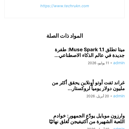
https://www.techrukn.com
المواد ذات الصلة
ميتا تطلق Muse Spark 1.1: طفرة
جديدة في عالم الذكاء الاصطناعي...
-
admin
11 يوليو، 2026
غراند ثفت أوتو أونلاين يحقق أكثر من
مليون دولار يومياً لروكستار...
-
admin
20 أبريل، 2026
وارزون موبايل يودّع الجمهور: خوادم
اللعبة الشهيرة من أكتيفيجن تُغلق نهائيًا
-
admin