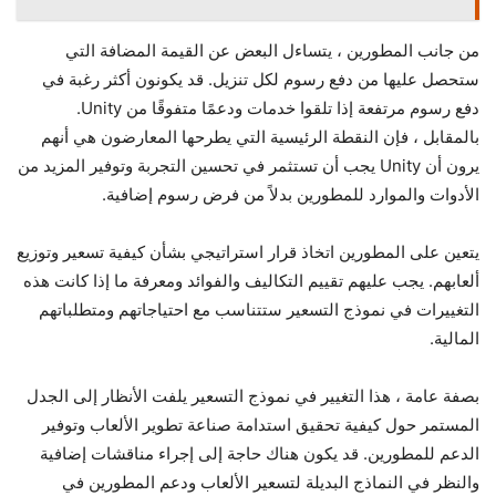
من جانب المطورين ، يتساءل البعض عن القيمة المضافة التي
ستحصل عليها من دفع رسوم لكل تنزيل. قد يكونون أكثر رغبة في
دفع رسوم مرتفعة إذا تلقوا خدمات ودعمًا متفوقًا من Unity.
بالمقابل ، فإن النقطة الرئيسية التي يطرحها المعارضون هي أنهم
يرون أن Unity يجب أن تستثمر في تحسين التجربة وتوفير المزيد من
الأدوات والموارد للمطورين بدلاً من فرض رسوم إضافية.
يتعين على المطورين اتخاذ قرار استراتيجي بشأن كيفية تسعير وتوزيع
ألعابهم. يجب عليهم تقييم التكاليف والفوائد ومعرفة ما إذا كانت هذه
التغييرات في نموذج التسعير ستتناسب مع احتياجاتهم ومتطلباتهم
المالية.
بصفة عامة ، هذا التغيير في نموذج التسعير يلفت الأنظار إلى الجدل
المستمر حول كيفية تحقيق استدامة صناعة تطوير الألعاب وتوفير
الدعم للمطورين. قد يكون هناك حاجة إلى إجراء مناقشات إضافية
والنظر في النماذج البديلة لتسعير الألعاب ودعم المطورين في