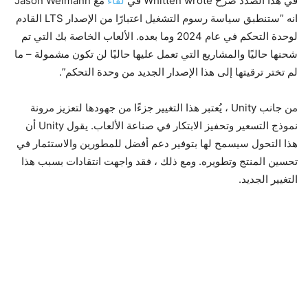
في هذا الصدد صرح Whitten wrote في
لقاء
مع Jason Weimann
انه ”ستنطبق سياسة رسوم التشغيل اعتبارًا من الإصدار LTS القادم
لوحدة التحكم في عام 2024 وما بعده. الألعاب الخاصة بك التي تم
شحنها حاليًا والمشاريع التي تعمل عليها حاليًا لن تكون مشمولة – ما
لم تختر ترقيتها إلى هذا الإصدار الجديد من وحدة التحكم”.
من جانب Unity ، يُعتبر هذا التغيير جزءًا من جهودها لتعزيز مرونة
نموذج التسعير وتحفيز الابتكار في صناعة الألعاب. يقول Unity أن
هذا التحول سيسمح لها بتوفير دعم أفضل للمطورين والاستثمار في
تحسين المنتج وتطويره. ومع ذلك ، فقد واجهت انتقادات بسبب هذا
التغيير الجديد.