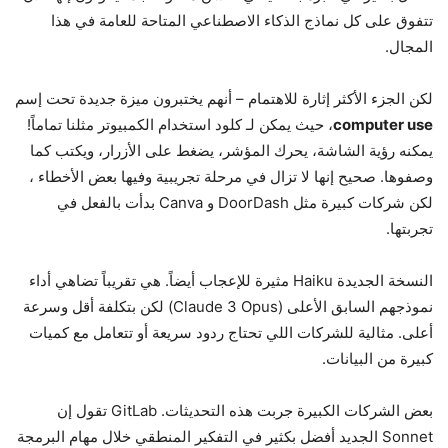
تتفوق على كل نماذج الذكاء الاصطناعي المتاحة للعامة في هذا
المجال.
لكن الجزء الأكثر إثارة للاهتمام – أنهم يختبرون ميزة جديدة تحت إسم
computer use
، حيث يمكن لـ كلود استخدام الكمبيوتر مثلنا تماماً!
يمكنه رؤية الشاشة، يحرك المؤشر، يضغط على الأزرار، ويكتب كما
وصفوها. صحيح إنها لا تزال في مرحلة تجريبية وفيها بعض الأخطاء ،
لكن شركات كبيرة مثل DoorDash و Canva بدأت بالفعل في
تجربتها.
النسخة الجديدة Haiku مثيرة للإعجاب أيضاً. هي تقريباً تضاهي أداء
نموذجهم السابق الأعلى (Claude 3 Opus) لكن بتكلفة أقل وسرعة
أعلى. مثالية للشركات اللي تحتاج ردود سريعة أو تتعامل مع كميات
كبيرة من البيانات.
بعض الشركات الكبيرة جربت هذه التحديثات. GitLab تقول إن
Sonnet الجديد أفضل بكثير في التفكير المنطقي خلال مهام البرمجة