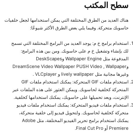
سطح المكتب
هناك العديد من الطرق المختلفة التي يمكن استخدامها لجعل خلفيات
حاسوبك متحركة. وفيما يلي بعض الطرق الأكثر شيوعًا:
استخدام برامج خ م: يوجد العديد من البرامج المختلفة التي تسمح
لك بإنشاء وتشغيل خ م على حاسوبك. ومن بين هذه البرامج:
المدفوعة مثل Wallpaper Engine وDeskScapes
وDreamScene Video Wallpaper PUSH Video , Wallpaper
وغيرها مجانية مثل lively wallpaper و VLCplayer .
استخدام ملفات GIF المتحركة: يمكنك استخدام ملفات GIF
المتحركة كخلفية لحاسوبك. ويمكن العثور على هذه الملفات عبر
الإنترنت، وبعد تحميلها على حاسوبك، يمكنك استخدامها كخلفية.
استخدام ملفات فيديو المتحركة: يمكنك استخدام ملفات فيديو
متحركة كخلفية لحاسوبك. ولتحويل فيديو إلى خلفية متحركة،
يمكنك استخدام برامج تحرير الفيديو المختلفة، مثل Adobe
Premiere أو Final Cut Pro.