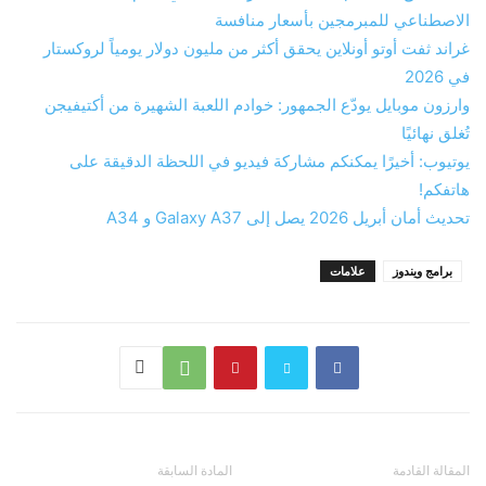
الاصطناعي للمبرمجين بأسعار منافسة
غراند ثفت أوتو أونلاين يحقق أكثر من مليون دولار يومياً لروكستار
في 2026
وارزون موبايل يودّع الجمهور: خوادم اللعبة الشهيرة من أكتيفيجن
تُغلق نهائيًا
يوتيوب: أخيرًا يمكنكم مشاركة فيديو في اللحظة الدقيقة على
هاتفكم!
تحديث أمان أبريل 2026 يصل إلى Galaxy A37 و A34
برامج ويندوز
علامات
المقالة القادمة
المادة السابقة