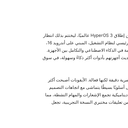
في 24 سبتمبر 2025، كشفت شاومي خلال حدث في ميونيخ عن إطلاق HyperOS 3 عالميًا، ليختتم بذلك انتظار
بدأ مع طرح النسخة الصينية في أواخر أغسطس. هذا التحديث الرئيسي لنظام التشغيل، المبني على أندرويد 16،
 في الذكاء الاصطناعي والتكامل بين الأجهزة.
ديث أجهزتهم بأدوات أكثر ذكاءً وسهولة، في سوق
 دقيقة لكنها فعالة. الأيقونات أصبحت أكثر
 أسلوبًا بسيطًا يتماشى مع اتجاهات التصميم
ي ميزة “Hyper Island”، وهي منطقة ديناميكية تجمع الإشعارات والمهام النشطة، مما
من تعليقات مختبري النسخة التجريبية، تجعل