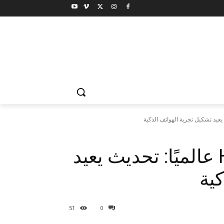
شاومي تطلق HyperOS 3 عالميًا: تحديث يعيد
ية
51
0