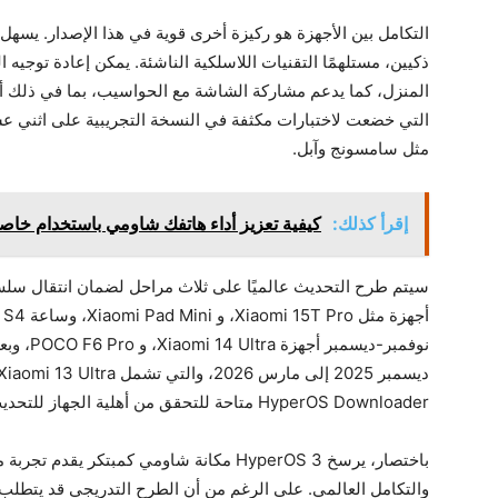
ذكيين، مستلهمًا التقنيات اللاسلكية الناشئة. يمكن إعادة توجيه ا
التي خضعت لاختبارات مكثفة في النسخة التجريبية على اثني عش
مثل سامسونج وآبل.
إقرأ كذلك:
كيفية تعزيز أداء هاتفك شاومي باستخدام خاصية تمد
HyperOS Downloader متاحة للتحقق من أهلية الجهاز للتحديث عبر OTA.
باختصار، يرسخ HyperOS 3 مكانة شاومي كمبتكر
والتكامل العالمي. على الرغم من أن الطرح التدريجي قد يتطلب بع