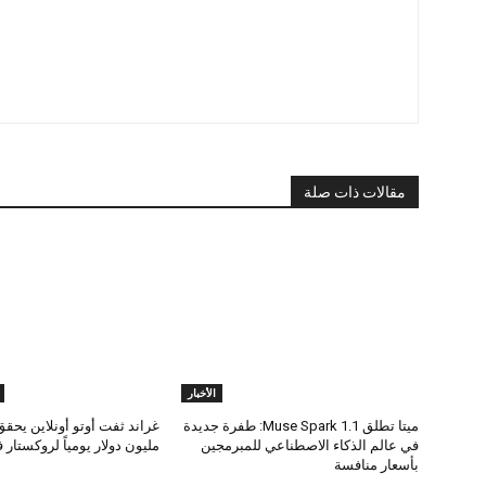
مقالات ذات صلة
الأخبار
ميتا تطلق Muse Spark 1.1: طفرة جديدة
غراند ثفت أوتو أونلاين يحقق
في عالم الذكاء الاصطناعي للمبرمجين
مليون دولار يومياً لروكستار في 6
بأسعار منافسة