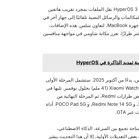
التكامل بين الأجهزة هو ركيزة أخرى قوية في هذا الإصدار. يسهل HyperOS 3 نقل الملفات بمجرد تقريب هاتفين
لمكالمات والرسائل النصية تلقائيًا إلى جهاز آخر في
المنزل، كما يدعم مشاركة الشاشة مع الحواسيب، بما في ذلك أجهزة MacBook، لتعاون سلس. هذه الإضافات،
ر طرازًا، تعزز مكانة شاومي في مواجهة منافسين
يد الذاكرة في HyperOS
سيتم طرح التحديث عالميًا على ثلاث مراحل لضمان انتقال سلس، بدءًا من أكتوبر 2025. ستشمل المرحلة الأولى
أجهزة مثل Xiaomi 15T Pro، و Xiaomi Pad Mini، وساعة Xiaomi Watch S4 (41 ملم) بحلول نوفمبر. تليها في
نوفمبر-ديسمبر أجهزة Xiaomi 14 Ultra، و POCO F6 Pro، وبعض طرازات Redmi، ثم المرحلة النهائية من
ديسمبر 2025 إلى مارس 2026، والتي تشمل Xiaomi 13 Ultra، و Redmi Note 14 5G، و POCO Pad 5G. أداة
 يقدم تجربة متاحة تجمع بين السرعة، الذكاء الاصطناعي،
ض التعديلات الأولية، إلا أن هذا التحديث يبشر