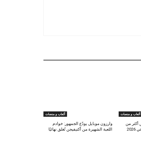
ألعاب و منصات
ألعاب و منصات
 أكثر من
وارزون موبايل يودّع الجمهور: خوادم
202
اللعبة الشهيرة من أكتيفيجن تُغلق نهائيًا