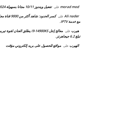
morad mod
تفعيل ويندوز 10/11 مجانا بسهولة 2024.
على
Ali nader
كسر الحدود: شاهد أكثر من 9000 قن
على
مع خدمة IPTV.
هيرب
معالج إنتل i9-14900KS يطلق العنان لقوة تيرب
على
تبلغ 6.2 جيجاهرتز.
الهيرب
مواقع للحصول على بريد إلكتروني مؤقت
على