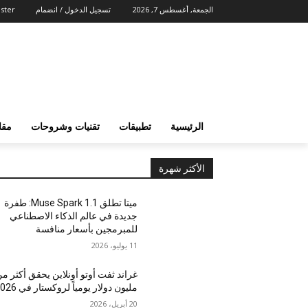
الجمعة, أغسطس 7, 2026
تسجيل الدخول / انضمام
ster
الرئيسية
تطبيقات
تقنيات وشروحات
مقا
الأكثر شهرة
ميتا تطلق Muse Spark 1.1: طفرة
جديدة في عالم الذكاء الاصطناعي
للمبرمجين بأسعار منافسة
11 يوليو، 2026
غراند ثفت أوتو أونلاين يحقق أكثر م
مليون دولار يومياً لروكستار في 2026
20 أبريل، 2026