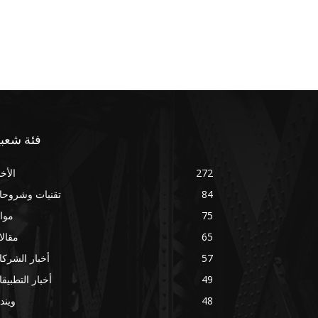
فئة شعبي
272
الأخب
84
تقنيات وشروحا
75
موا
65
مقال
57
أخبار الشرك
49
أخبار التطبيق
48
ويند