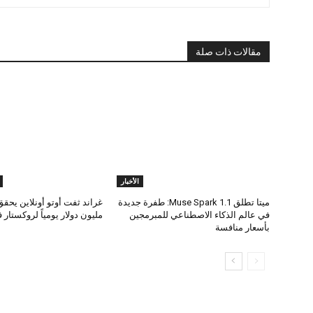
مقالات ذات صلة
الأخبار
ميتا تطلق Muse Spark 1.1: طفرة جديدة
غراند ثفت أوتو أونلاين يحقق
في عالم الذكاء الاصطناعي للمبرمجين
مليون دولار يومياً لروكستار في 6
بأسعار منافسة