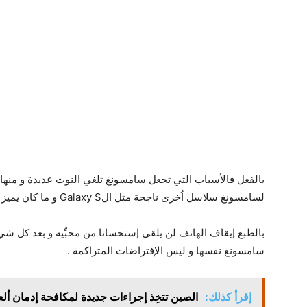
بالفعل فالأسباب التي تجعل سامسونغ تلغي النوت عديدة و منها أ
لسامسونغ سلاسل اُخرى ناجحة مثل الGalaxy S و ما كان يميز أجهزت الNote صار يتوفر بأكثر من سلسلة .
بالطبع إيقاف الهاتف لن يلقى إستحسانا من محبِّيه و بعد كل ش
سامسونغ نفسها و ليس الإفتراضات المتراكمة .
إقرأ كذلك:
الصين تتخِذ إجراءات جديدة لمكافحة إدمان ألع