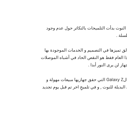
 عدم وجود هاتف لعام 2021 من سلسلة النوت بدأت التلميحات بالتكاثر حول عدم وجود
سلة .
ت بشعبية كبيرة منذ إطلاق عام 2011 بسبب تألق تميزها في التصميم و الخدمات الموجودة بها
اذا العام فقط هو النقص الحاد في أشباه الموصلات
از لن يرى النور أبدا .
أحد هاته التلميحات هي تصريح سامسونغ أنها ستركز في تطوير الGalaxy Z التي حقق جهازيها مبيعات مهولة و
حسان المستخدمين و المحتمل أن تكون سلسة الZ هي البديلة للنوت , و في تلميحِِ اخر تم قبل يوم تجديد