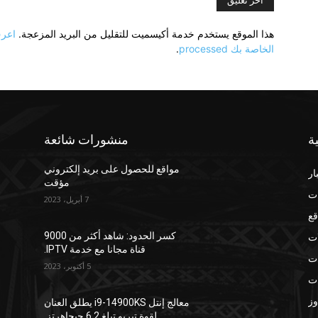
هذا الموقع يستخدم خدمة أكيسميت للتقليل من البريد المزعجة.
اعرف
الخاصة بك processed
.
ة
منشورات شائعة
مواقع للحصول على بريد إلكتروني
ار
مؤقت
ت
7 أبريل، 2023
قع
ات
كسر الحدود: شاهد أكثر من 9000
قناة مجانا مع خدمة IPTV.
ات
5 أكتوبر، 2023
ات
وز
معالج إنتل i9-14900KS يطلق العنان
لقوة تيربو تبلغ 6.2 جيجاهرتز.