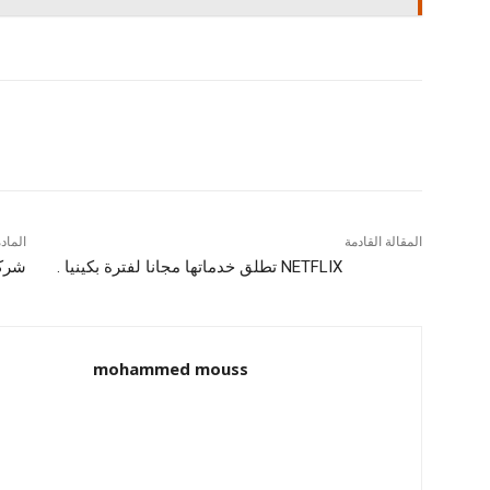
شارك
المقالة القادمة
الماد
NETFLIX تطلق خدماتها مجانا لفترة بكينيا .
شركة google تستخدم طريقة جديد
mohammed mouss