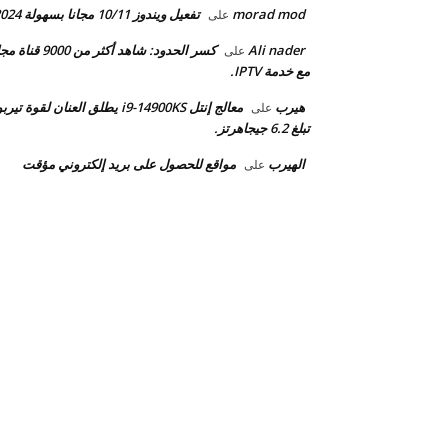
morad mod
تفعيل ويندوز 10/11 مجانا بسهولة 2024.
على
Ali nader
كسر الحدود: شاهد أكثر من 9000 قن
على
مع خدمة IPTV.
هيرب
معالج إنتل i9-14900KS يطلق العنان لقوة تيرب
على
تبلغ 6.2 جيجاهرتز.
الهيرب
مواقع للحصول على بريد إلكتروني مؤقت
على