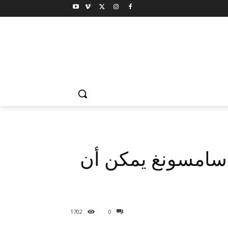
سامسونغ يمكن أن
1702
0