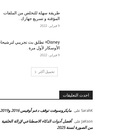
طريقة سهلة للتخلص من الملفات
المؤقتة و تسريع جهازك .
9 فبراير، 2022
Disney+ تطلق بث تجريبي لترشيح
الأوسكار لأول مرة .
9 فبراير، 2022
تحميل أكثر
احدث التعليقات
مايكروسوفت توقف دعم أوفيس 2016 و2019
SarahK
على
أفضل أدوات الذكاء الاصطناعي لإزالة الخلفية
JaKson
على
من الصورة لسنة 2025