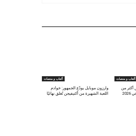
ألعاب و منصات
ألعاب و منصات
 أكثر من
وارزون موبايل يودّع الجمهور: خوادم
202
اللعبة الشهيرة من أكتيفيجن تُغلق نهائيًا