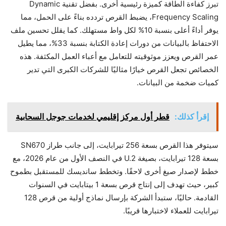
تبرز كفاءة الطاقة كميزة رئيسية أخرى. بفضل تقنية Dynamic
Frequency Scaling، يضبط القرص تردده بناءً على الحمل، مما
يوفر أداءً أعلى بنسبة 10% لكل واط مستهلك. كما يقلل تحسين ملف
الاحتفاظ بالبيانات من دورات إعادة الكتابة بنسبة 33%، مما يطيل
عمر القرص ويعزز موثوقيته للتعامل مع أعباء العمل المكثفة. هذه
الخصائص تجعل القرص خيارًا مثاليًا للشركات الكبرى التي تدير
كميات ضخمة من البيانات.
إقرأ كذلك:
قطر أول مركز إقليمي لخدمات جوجل السحابية
سيتوفر هذا القرص بسعة 256 تيرابايت، إلى جانب طراز SN670
بسعة 128 تيرابايت، بصيغة U.2 في النصف الأول من عام 2026، مع
خطط لإصدار صيغ أخرى لاحقًا. وتخطط سانديسك للمستقبل بطموح
كبير، حيث تهدف إلى إنتاج قرص بسعة 1 بيتابايت في السنوات
القادمة. حاليًا، ستبدأ الشركة بإرسال نماذج أولية من قرص 128
تيرابايت للعملاء لاختبارها قريبًا.