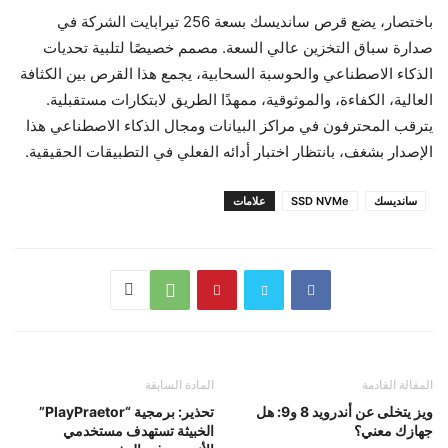
باختصار، يضع قرص سانديسك بسعة 256 تيرابايت الشركة في
صدارة سباق التخزين عالي السعة. مصمم خصيصًا لتلبية تحديات
الذكاء الاصطناعي والحوسبة السحابية، يجمع هذا القرص بين الكثافة
العالية، الكفاءة، والموثوقية، ممهدًا الطريق لابتكارات مستقبلية.
يترقب المحترفون في مراكز البيانات ومجال الذكاء الاصطناعي هذا
الإصدار بشغف، بانتظار اختبار أدائه الفعلي في التطبيقات الحقيقية.
سانديسك
SSD NVMe
علامات
المقالة القادمة
المادة السابقة
ويز يتخلى عن أندرويد 8 و9: هل
تحذير: برمجية “PlayPraetor”
جهازك معني؟
الخبيثة تستهدف مستخدمي