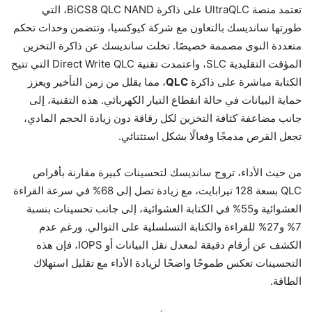
تعتمد منصة UltraQLC على ذاكرة BiCS8 QLC NAND، التي
طورتها سانديسك بالتعاون مع شركة كيوكسيا، وتتضمن وحدات تحكم
متعددة النوى مصممة خصيصًا. تخلت سانديسك عن ذاكرة التخزين
المؤقت التقليدية SLC، واعتمدت تقنية Direct Write QLC التي تتيح
الكتابة مباشرة على ذاكرة
QLC
، مما يقلل من زمن التأخير ويعزز
حماية البيانات في حالة انقطاع التيار الكهربائي. هذه التقنية، إلى
جانب مضاعفة كثافة التخزين لكل رقاقة دون زيادة الحجم المادي،
تجعل القرص مدمجًا وفعالًا بشكل استثنائي.
من حيث الأداء، تروج سانديسك لتحسينات كبيرة مقارنة بأقراص
QLC بسعة 128 تيرابايت، مع زيادة تصل إلى 68% في سرعة القراءة
العشوائية و55% في الكتابة العشوائية، إلى جانب تحسينات بنسبة
7% و27% للقراءة والكتابة التسلسلية على التوالي. ورغم عدم
الكشف عن أرقام دقيقة لمعدل نقل البيانات أو IOPS، فإن هذه
التحسينات تعكس طموحًا واضحًا لزيادة الأداء مع تقليل استهلاك
الطاقة.