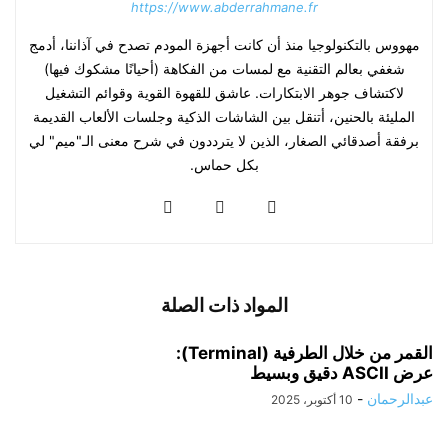
https://www.abderrahmane.fr
مهووس بالتكنولوجيا منذ أن كانت أجهزة المودم تصدح في آذاننا، أدمج
شغفي بعالم التقنية مع لمسات من الفكاهة (أحيانًا مشكوك فيها)
لاكتشاف جوهر الابتكارات. عاشق للقهوة القوية وقوائم التشغيل
المليئة بالحنين، أتنقل بين الشاشات الذكية وجلسات الألعاب القديمة
برفقة أصدقائي الصغار، الذين لا يترددون في شرح معنى الـ"ميم" لي
بكل حماس.
المواد ذات الصلة
القمر من خلال الطرفية (Terminal):
عرض ASCII دقيق وبسيط
عبدالرحمان
-
10 أكتوبر، 2025