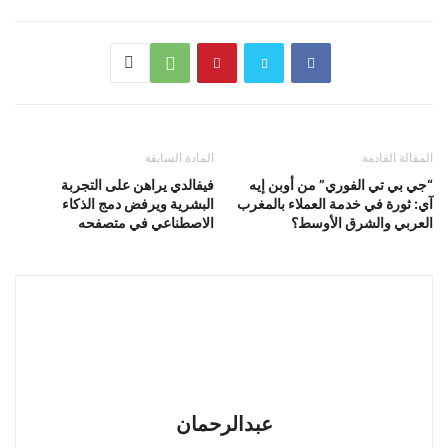
المقالة القادمة
المادة السابقة
“جي بي تي الفوري” من أوبن إيه
فيفالدي يراهن على التجربة
آي: ثورة في خدمة العملاء بالمغرب
البشرية ويرفض دمج الذكاء
العربي والشرق الأوسط؟
الاصطناعي في متصفحه
عبدالرحمان