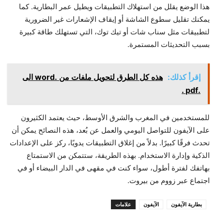
هذا الوضع يقلل من استهلاك التطبيقات ويطيل عمر البطارية. كما
يمكنك تقليل سطوع الشاشة أو إيقاف الإشعارات غير الضرورية
لتطبيقات مثل سناب شات أو تيك توك، التي تستهلك طاقة كبيرة
بسبب التحديثات المستمرة.
إقرأ كذلك:
هذه كل الطرق لتحويل ملفات من .word الى
.pdf .
للمستخدمين في المغرب والشرق الأوسط، حيث يعتمد الكثيرون
على الآيفون للتواصل اليومي والعمل عن بُعد، هذه النصائح يمكن أن
تحدث فرقًا كبيرًا. بدلاً من إغلاق التطبيقات يدويًا، ركز على الإعدادات
الذكية وإدارة الاستخدام. بهذه الطريقة، ستتمكن من الاستمتاع
بهاتفك لفترة أطول، سواء كنت في مقهى في الدار البيضاء أو في
اجتماع عبر زووم من بيروت.
بطارية الآيفون
الآيفون
علامات