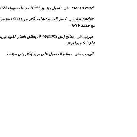
morad mod
تفعيل ويندوز 10/11 مجانا بسهولة 2024.
على
Ali nader
كسر الحدود: شاهد أكثر من 9000 قن
على
مع خدمة IPTV.
هيرب
معالج إنتل i9-14900KS يطلق العنان لقوة تيرب
على
تبلغ 6.2 جيجاهرتز.
الهيرب
مواقع للحصول على بريد إلكتروني مؤقت
على