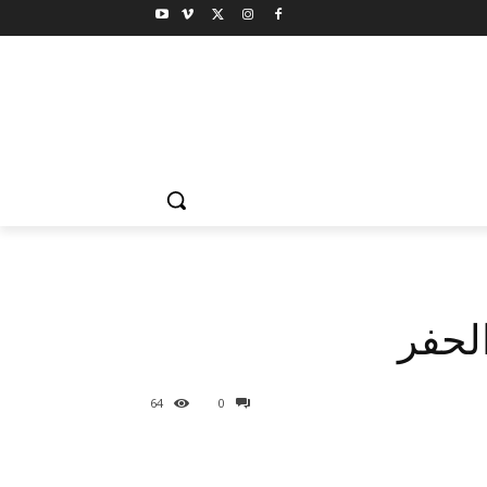
لحفر
64
0