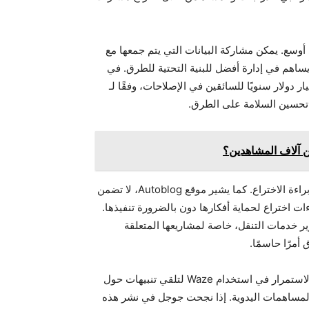
 أوسع. يمكن مشاركة البيانات التي يتم جمعها مع
ساهم في إدارة أفضل للبنية التحتية للطرق. في
ات المتحدة، على سبيل المثال، تكلف الحفر حوالي 6.4 مليار دولار سنويًا للسائقين في الإصلاحات، وفقًا لـ
ين آلاف المشاهدين؟
ومع ذلك، من المهم ملاحظة أن هذا المشروع لا يزال في مرحلة براءة الاختراع. كما يشير موقع Autoblog، لا تضمن
ءات اختراع لحماية أفكارها دون بالضرورة تنفيذها.
 خدمات التنقل، خاصة لمشاريعها المتعلقة
أمرًا حاسمًا.
في انتظار التكامل المحتمل في خرائط جوجل، يمكن للسائقين الاستمرار في استخدام Waze لتلقي تنبيهات حول
 المساهمات اليدوية. إذا نجحت جوجل في نشر هذه