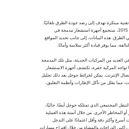
نية مبتكرة تهدف إلى رصد جودة الطرق تلقائيًا.
وفقًا لبراءة اختراع قدمتها جوجل في عام 2012 ونُشرت في عام 2015، ستجمع أجهزة استشعار مدمجة في
 الطرق. هذه البيانات، إلى جانب تحديد المواقع
ي العديد من المركبات الحديثة، مثل تلك المدمجة
يق أو أنظمة التشخيص المدمجة (OBD-II). عندما تواجه المركبة حفرة، تكتشف أجهزة الاستشعار
اتصال الإنترنت. يمكن لخرائط جوجل بعد ذلك تحليل
 مما يقلل من تآكل الإطارات وأنظمة التعليق،
كبيرًا مقارنة بتطبيق Waze، وهو تطبيق التنقل المجتمعي الذي تمتلكه جوجل أيضًا. حاليًا،
لحفر أو المخاطر الأخرى. من خلال أتمتة هذه العملية
أسرع وأكثر دقة وأقل اعتمادًا على التدخل
 راكبي الدراجات والمشاة من خلال اقتراح مسارات