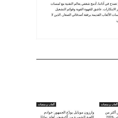
تصدح في آذاننا، أدمج شغفي بعالم التقنية مع لمسات
 الابتكارات. عاشق للقهوة القوية وقوائم التشغيل
سات الألعاب القديمة برفقة أصدقائي الصغار، الذين لا
.
ألعاب و منصات
ألعاب و منصات
 أكثر من
وارزون موبايل يودّع الجمهور: خوادم
202
اللعبة الشهيرة من أكتيفيجن تُغلق نهائيًا