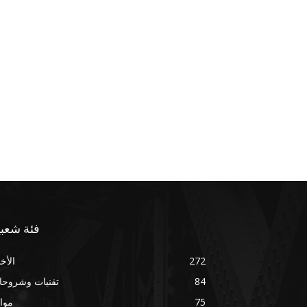
فئة شعبي
272
الأخب
84
تقنيات وشروحا
75
موا