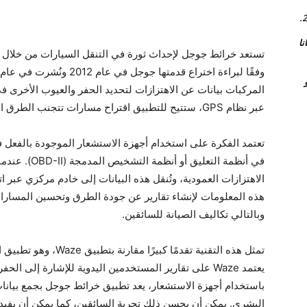
اة مجانا
تستعد خرائط جوجل لإحداث ثورة في التنقل السيارات من خلال تق
و
المركبات بيانات عن الاهتزازات لتحديد الحفر والعيوب الأخرى في
عبر نظام GPS، ستتيح للتطبيق اقتراح مسارات تتجنب الطرق التالفة، مما يوفر قيادة أكثر سلاسة وأمانًا.
تعتمد الفكرة على استخدام أجهزة الاستشعار الموجودة بالفعل ف
في أنظمة التعل
الاهتزازات العمودية، وتُنقل هذه البيانات إلى خادم مركزي عبر 
هذه المعلومات لإنشاء تقارير عن جودة الطرق وتحسين المسارات،
وبالتالي تكاليف الصيانة للسائقين.
تمثل هذه التقنية تقدمًا 
يعتمد Waze على تقارير المستخدمين اليدوية للإشارة إلى ا
باستخدام أجهزة الاستشعار، يعد تطبيق خرائط جوجل بجمع بيانات 
البشري. يمكن أن يحسن ذلك تجربة السائقين، كما يمكن أن يفيد