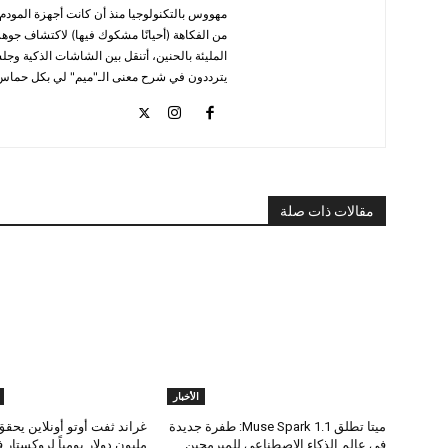
مهووس بالتكنولوجيا منذ أن كانت أجهزة المودم 
من الفكاهة (أحيانًا مشكوك فيها) لاكتشاف جوهر
المليئة بالحنين، أتنقل بين الشاشات الذكية وجل
يترددون في شرح معنى الـ"ميم" لي بكل حماس
مقالات ذات صلة
الأخبار
ميتا تطلق Muse Spark 1.1: طفرة جديدة
غراند ثفت أوتو أونلاين يحقق
في عالم الذكاء الاصطناعي للمبرمجين
مليون دولار يومياً لروكستار في 6