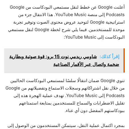
أعلنت Google عن خطط لنقل مستمعي البودكاست من Google
Podcasts إلى منصة YouTube Music. هذا الانتقال جزء من
استراتيجية Google لتوحيد عروض محتوى الصوت وتوفير تجربة
موحدة للمستخدمين. فيما يلي شرح لخطة Google لنقل مستمعي
البودكاست إلى YouTube Music:
إقرأ كذلك:
شاومي ريدمي نوت 15 برو: قوة صوتية وبطارية
ضخمة واتصال عبر الأقمار الصناعية
تنوي Google ضمان انتقالًا سلسًا لمستمعي البودكاست الحاليين
من خلال نقل اشتراكاتهم وسجلات الاستماع وتفضيلاتهم من Google
Podcasts إلى YouTube Music. تهدف عملية الهجرة هذه إلى
تقليل الاضطرابات والسماح للمستخدمين بمتابعة استمتاعهم
ببودكاستهم المفضل دون أي عناء.
بمجرد اكتمال عملية النقل، سيتمكن المستخدمون من الوصول إلى