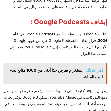
كلها عوامل ساعدة في إشتهار Google Podcast بشكل كبير و
صارت له قاعدة جماهيرية قائمة على الاستخدام اليومي للمنصة.
إيقاف Google Podcasts :
أعلنت Google أنها ستغلق تطبيق Google Podcasts في
عام
2024
. قرار إيقاف Google Podcasts جزء من جهود Google
الأوسع لنقل خدمات البودكاست إلى YouTube Music. فيما يلي
أسباب هذا القرار:
إقرأ كذلك:
إنستغرام يفرض حدًا أدنى من 1000 متابع لبدء
البث المباشر
يبدو ان Google تهدف إلى تبسيط خدماتها وتجميع عروضها. من خلال
دمج البودكاست في YouTube Music، يمكن لـ Google توفير تجربة
موحدة أكثر للمستخدمين، حيث يتم دمج الموسيقى والبودكاست في
منصة واحدة.