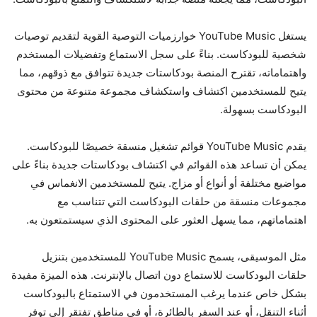
يستغل YouTube Music خوارزميات التوصية القوية لتقديم توصيات
شخصية للبودكاست. بناءً على سجل الاستماع وتفضيلات المستخدم
واهتماماته، تقترح المنصة بودكاستات جديدة تتوافق مع ذوقهم، مما
يتيح للمستخدمين اكتشاف واستكشاف مجموعة متنوعة من محتوى
البودكاست بسهولة.
يقدم YouTube Music قوائم تشغيل منسقة خصيصًا للبودكاست.
يمكن أن تساعد هذه القوائم في اكتشاف بودكاستات جديدة بناءً على
مواضيع مختلفة أو أنواع أو مزاج. يتيح للمستخدمين الانغماس في
مجموعات منسقة من حلقات البودكاست التي تتناسب مع
اهتماماتهم، مما يسهل العثور على المحتوى الذي سيستمتعون به.
مثل الموسيقى، يسمح YouTube Music للمستخدمين بتنزيل
حلقات البودكاست للاستماع دون اتصال بالإنترنت. هذه الميزة مفيدة
بشكل خاص عندما يرغب المستخدمون في الاستمتاع بالبودكاست
أثناء التنقل، أو عند السفر بالطائرة، أو في مناطق تفتقر إلى توفر