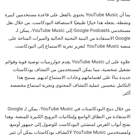
بما أن YouTube Music يحتوي بالفعل على قاعدة مستخدمين كبيرة
ونشطة، يجعله هذا خيارًا طبيعيًا لاستضافة البودكاست. من خلال نقل
مستخدمي Google Podcasts إلى YouTube Music، يمكن لـ
Google الاستفادة من البنية التحتية الحالية والميزات المتاحة على
منصة YouTube Music لتعزيز تجربة الاستماع إلى البودكاست.
علاوة على ان YouTube Music يقدم خوارزميات توصية قوية وقوائم
تشغيل شخصية، مما يمكن المستخدمين من اكتشاف بودكاستات
جديدة بناءً على اهتماماتهم وعادات الاستماع لديهم. يسمح هذا
التكامل بتحسين عملية اكتشاف المحتوى وتجربة استماع مخصصة
أكثر.
من خلال دمج البودكاستات في YouTube Music، يمكن لـ Google
الاستفادة من النطاق الواسع وإمكانيات الترويج الكبيرة للمنصة. وهذا
يفتح أبواب الفرص لمنشئي البودكاست للوصول إلى جمهور أوسع،
ولمستخدمي YouTube Music لاكتشاف بودكاستات يمكن أن تثير