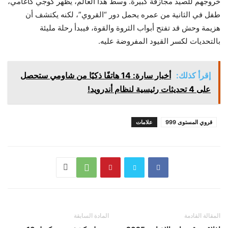
خروجهم للصيد مجازفة كبيرة. وسط هذا العالم، يظهر كوجي كاغامي،
طفل في الثانية من عمره يحمل دور “القروي”، لكنه يكتشف أن
هزيمة وحش قد تفتح أبواب الثروة والقوة، فيبدأ رحلة مليئة
بالتحديات لكسر القيود المفروضة عليه.
إقرأ كذلك:
أخبار سارة: 14 هاتفًا ذكيًا من شاومي ستحصل
على 4 تحديثات رئيسية لنظام أندرويد!
قروي المستوى 999
علامات
المقالة القادمة
المادة السابقة