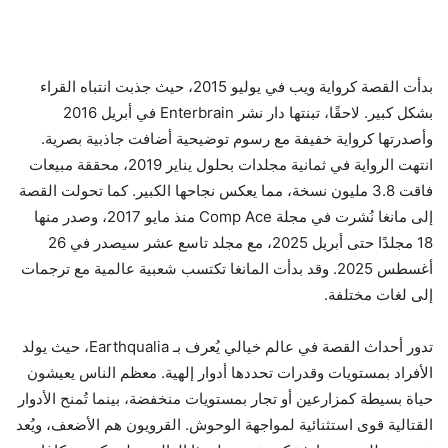
بدأت القصة كرواية ويب في يوليو 2015، حيث جذبت انتباه القراء
بشكل كبير. لاحقًا، تبنتها دار نشر Enterbrain في أبريل 2016
وأصدرتها كرواية خفيفة مع رسوم توضيحية أضافت جاذبية بصرية.
انتهت الرواية في ثمانية مجلدات بحلول يناير 2019، محققة مبيعات
فاقت 3.8 مليون نسخة، مما يعكس نجاحها الكبير. كما تحولت القصة
إلى مانغا نُشرت في مجلة Comp Ace منذ مايو 2017، وصدر منها
18 مجلدًا حتى أبريل 2025، مع مجلد تاسع عشر سيصدر في 26
أغسطس 2025. وقد بدأت المانغا تكتسب شعبية عالمية مع ترجمات
إلى لغات مختلفة.
تدور أحداث القصة في عالم خيالي يُعرف بـ Earthqualia، حيث يولد
الأفراد بمستويات وقدرات تحددها أدوار إلهية. معظم الناس يعيشون
حياة بسيطة كمزارعين أو تجار بمستويات منخفضة، بينما تُمنح الأدوار
القتالية قوى استثنائية لمواجهة الوحوش. القرويون هم الأضعف، ويُعد