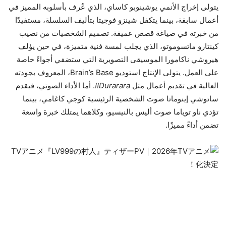
يتولى إخراج الأنمي يوشينوبو كاساي، الذي عُرف بأسلوبه المميز في
أعمال سابقة، بينما يتكفل شينزو فوجيتا بتأليف السلسلة، مستفيدًا
من خبرته في صياغة قصص عميقة. تصميم الشخصيات من نصيب
كينتارو ماتسوموتو، الذي يجلب لمسة فنية متميزة، في حين يؤلف
هيروشي ناكامورا الموسيقى التصويرية التي ستضفي أجواءً خاصة
على العمل. يتولى الإنتاج استوديو Brain’s Base، المعروف بجودته
العالية في تقديم أعمال مثل
Durarara!!
. أما الأداء الصوتي، فيقدم
ساتوشي إينوماتا صوت الشخصية الرئيسية كوجي كاغامي، بينما
تؤدي ناو توياما صوت أليس بالنيسيو، وكلاهما يمتلك خبرة واسعة
تضمن أداءً مميزًا.