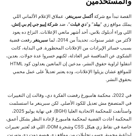
والمستخدمين
القصة تبدأ مع شركة
أكسل سبرينغر
، عملاق الإعلام الألماني اللي
يملك مواقع زي “
بيلد
” و”
دي فيلت
“، ضد
شركة إييو جي إم بي إتش
،
اللي وراء أدبلوك بلاس، أحد أشهر مانعي الإعلانات. النزاع ده يعود
لأكثر من عشر سنوات، تحديداً من 2014، لما
سبرينغر
رفعت قضية
بسبب خسائر الإيرادات من الإعلانات المحظورة. في البداية، كانت
الشكوى عن المنافسة غير العادلة، لكنهم خسروا عدة جولات. بعدين،
انتقلوا لزاوية حقوق النشر، مدعين إن المانعين يعدلون كود HTML
للمواقع عشان يزيلوا الإعلانات، وده يعتبر تعديلاً على عمل محمي
بحقوق النشر.
في 2022، محكمة هامبورغ رفضت الفكرة دي، وقالت إن التغييرات
في المتصفح مش تعديل للكود الأصلي. لكن سبرينغر ما استسلمت
واستأنفت للمحكمة الاتحادية العليا (BGH). في نهاية يوليو 2025،
المحكمة أعادت القضية لمحكمة هامبورغ لإعادة النظر بشكل أعمق،
خاصة في نقاط زي هيكل CSS وشجرة DOM، اللي قد تُعتبر تعبيرات
إبداعية محمية. حسب تحليلات من مواقع زي هيسه دوت دي وتورنت