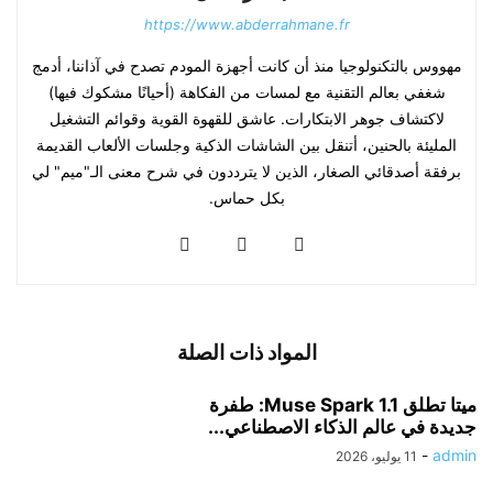
https://www.abderrahmane.fr
مهووس بالتكنولوجيا منذ أن كانت أجهزة المودم تصدح في آذاننا، أدمج
شغفي بعالم التقنية مع لمسات من الفكاهة (أحيانًا مشكوك فيها)
لاكتشاف جوهر الابتكارات. عاشق للقهوة القوية وقوائم التشغيل
المليئة بالحنين، أتنقل بين الشاشات الذكية وجلسات الألعاب القديمة
برفقة أصدقائي الصغار، الذين لا يترددون في شرح معنى الـ"ميم" لي
بكل حماس.
المواد ذات الصلة
ميتا تطلق Muse Spark 1.1: طفرة
جديدة في عالم الذكاء الاصطناعي...
-
admin
11 يوليو، 2026