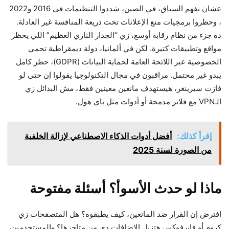
عشان نفهم السياق، في الصين، شددوا التنظيمات في 2016 و2022
، وحظروا برمجيات منع الإعلانات تحت ذريعة المنافسة غير العادلة.
ده جزء من نظام رقابة أوسع، زي “الجدار الناري العظيم” اللي يحظر
مواقع وتطبيقات كتيرة. لكن في ألمانيا، دولة ديمقراطية تحمي
الخصوصية عبر اللائحة العامة لحماية البيانات (GDPR)، حظر كامل
يبدو غير محتمل. مراقبون في مجال التكنولوجيا يقولوا إن حتى لو
فازت سبرينغر، هيستهدف مانعين معينين فقط، مش البدائل زي
الـVPN مع فلاتر مدمجة أو أدوات مثل باي هول.
إقرأ كذلك:
أفضل أدوات الذكاء الاصطناعي لإزالة الخلفية
من الصورة لسنة 2025
ماذا لو حدث الأسوأ؟ أسئلة مفتوحة
افترض إن القرار ضد المانعين، كيف يطبقوه؟ هل المتصفحات زي
كروم أو فايرفوكس هتزيل الإضافات دي من متاجرها؟ والمستخدمين،