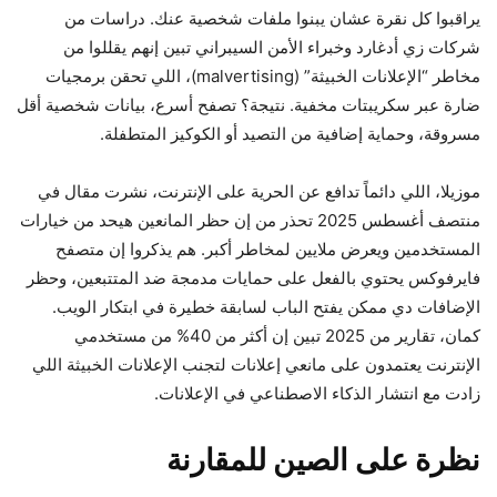
يراقبوا كل نقرة عشان يبنوا ملفات شخصية عنك. دراسات من
شركات زي أدغارد وخبراء الأمن السيبراني تبين إنهم يقللوا من
مخاطر “الإعلانات الخبيثة” (malvertising)، اللي تحقن برمجيات
ضارة عبر سكريبتات مخفية. نتيجة؟ تصفح أسرع، بيانات شخصية أقل
مسروقة، وحماية إضافية من التصيد أو الكوكيز المتطفلة.
موزيلا، اللي دائماً تدافع عن الحرية على الإنترنت، نشرت مقال في
منتصف أغسطس 2025 تحذر من إن حظر المانعين هيحد من خيارات
المستخدمين ويعرض ملايين لمخاطر أكبر. هم يذكروا إن متصفح
فايرفوكس يحتوي بالفعل على حمايات مدمجة ضد المتتبعين، وحظر
الإضافات دي ممكن يفتح الباب لسابقة خطيرة في ابتكار الويب.
كمان، تقارير من 2025 تبين إن أكثر من 40% من مستخدمي
الإنترنت يعتمدون على مانعي إعلانات لتجنب الإعلانات الخبيثة اللي
زادت مع انتشار الذكاء الاصطناعي في الإعلانات.
نظرة على الصين للمقارنة