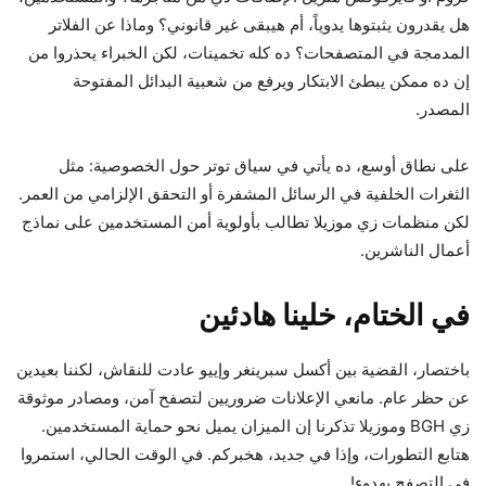
هل يقدرون يثبتوها يدوياً، أم هيبقى غير قانوني؟ وماذا عن الفلاتر
المدمجة في المتصفحات؟ ده كله تخمينات، لكن الخبراء يحذروا من
إن ده ممكن يبطئ الابتكار ويرفع من شعبية البدائل المفتوحة
المصدر.
على نطاق أوسع، ده يأتي في سياق توتر حول الخصوصية: مثل
الثغرات الخلفية في الرسائل المشفرة أو التحقق الإلزامي من العمر.
لكن منظمات زي موزيلا تطالب بأولوية أمن المستخدمين على نماذج
أعمال الناشرين.
في الختام، خلينا هادئين
باختصار، القضية بين أكسل سبرينغر وإييو عادت للنقاش، لكننا بعيدين
عن حظر عام. مانعي الإعلانات ضروريين لتصفح آمن، ومصادر موثوقة
زي BGH وموزيلا تذكرنا إن الميزان يميل نحو حماية المستخدمين.
هتابع التطورات، وإذا في جديد، هخبركم. في الوقت الحالي، استمروا
في التصفح بهدوء!