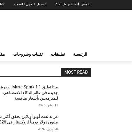
الخميس, أغسطس 6, 2026
تسجيل الدخول / انضمام
ter
الرئيسية
تطبيقات
تقنيات وشروحات
مقا
MOST READ
ميتا تطلق Muse Spark 1.1: طفرة
جديدة في عالم الذكاء الاصطناعي
للمبرمجين بأسعار منافسة
11 يوليو، 2026
غراند ثفت أوتو أونلاين يحقق أكثر م
مليون دولار يومياً لروكستار في 2026
20 أبريل، 2026