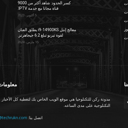
ات
كسر الحدود: شاهد أكثر من 9000
قناة مجانا مع خدمة IPTV.
ات
5 أكتوبر، 2023
ات
وز
معالج إنتل i9-14900KS يطلق العنان
لقوة تيربو تبلغ 6.2 جيجاهرتز.
ات
15 مارس، 2024
نا
معلومات 
مدونة ركن للتكنلوجيا هي موقع الويب الخاص بك لتغطية كل الأخبار
التكنلوجية على مدى الساعه.
اتصل بنا:
@techrukn.com