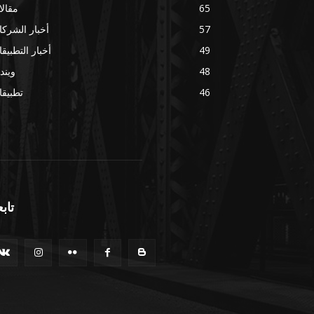
65
مقال
57
أخبار الشرك
49
أخبار التطبيق
48
ويند
46
تطبيق
تابع