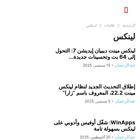
الرئيسية
علامات
لينكس
لينكس
لينكس مينت ديبيان إيديشن 7: التحول
إلى 64 بت وتحسينات جديدة...
عبدالرحمان
-
15 سبتمبر، 2025
إطلاق التحديث الجديد لنظام لينكس
مينت 22.2، المعروف باسم “زارا”
عبدالرحمان
-
5 سبتمبر، 2025
WinApps: شغّل أوفيس وأدوبي على
لينكس بسهولة تامة
عبدالرحمان
-
25 أغسطس، 2025