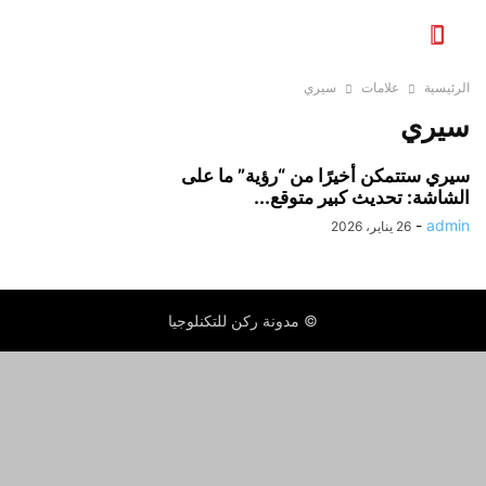
الرئيسية
علامات
سيري
سيري
سيري ستتمكن أخيرًا من “رؤية” ما على
الشاشة: تحديث كبير متوقع...
-
admin
26 يناير، 2026
© مدونة ركن للتكنلوجيا