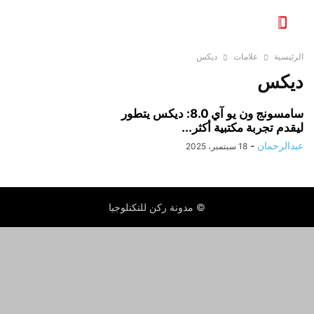
الرئيسية
علامات
ديكس
ديكس
سامسونج ون يو آي 8.0: ديكس يتطور
ليقدم تجربة مكتبية أكثر...
عبدالرحمان
-
18 سبتمبر، 2025
© مدونة ركن للتكنلوجيا